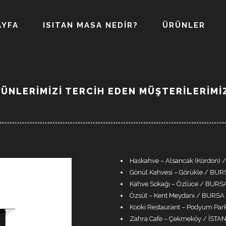
AYFA
ISITAN MASA NEDİR?
ÜRÜNLER
RÜNLERIMIZI TERCIH EDEN MÜŞTERILERIMI
Haskahve – Alsancak (Kordon) /
Gönül Kahvesi – Görükle / BUR
Kahve Sokağı – Özlüce / BURS
Özsüt – Kent Meydanı / BURSA
Kooki Restaurant – Podyum Pa
Zahra Cafe – Çekmeköy / İSTA