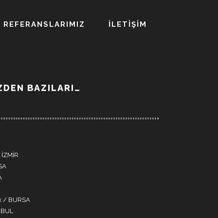
REFERANSLARIMIZ
İLETİŞİM
ZDEN BAZILARI…
 İZMİR
SA
A
rk / BURSA
NBUL